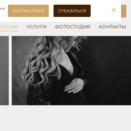
×
5-19-41
 и
СОГЛАСИТЬСЯ
ОТКАЗАТЬСЯ
ЗАБРОНИРОВАТЬ
ЗАЛ
СЕССИИ
УСЛУГИ
ФОТОСТУДИЯ
КОНТАКТЫ