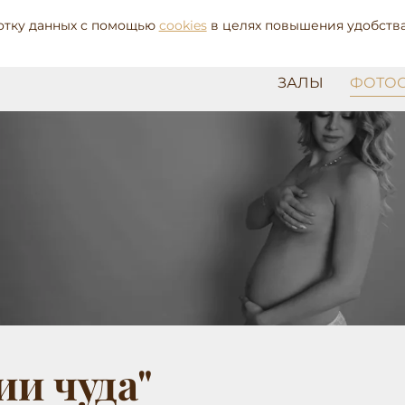
8 (912) 80
ботку данных с помощью
cookies
в целях повышения удобства
ЗАЛЫ
ФОТО
и чуда"